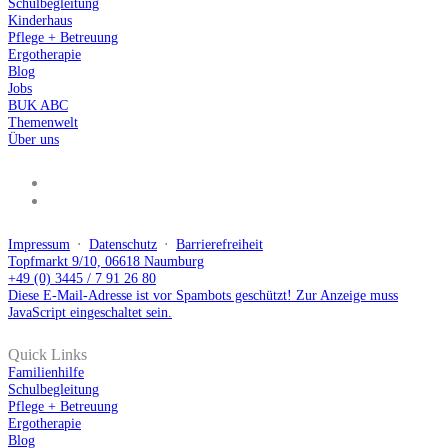
Schulbegleitung
Kinderhaus
Pflege + Betreuung
Ergotherapie
Blog
Jobs
BUK ABC
Themenwelt
Über uns
Impressum
⋅
Datenschutz
⋅
Barrierefreiheit
Topfmarkt 9/10, 06618 Naumburg
+49 (0) 3445 / 7 91 26 80
Diese E-Mail-Adresse ist vor Spambots geschützt! Zur Anzeige muss
JavaScript eingeschaltet sein.
Quick Links
Familienhilfe
Schulbegleitung
Pflege + Betreuung
Ergotherapie
Blog