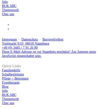
Jobs
BUK ABC
Themenwelt
Über uns
Impressum
⋅
Datenschutz
⋅
Barrierefreiheit
Topfmarkt 9/10, 06618 Naumburg
+49 (0) 3445 / 7 91 26 80
Diese E-Mail-Adresse ist vor Spambots geschützt! Zur Anzeige muss
JavaScript eingeschaltet sein.
Quick Links
Familienhilfe
Schulbegleitung
Pflege + Betreuung
Ergotherapie
Blog
Jobs
BUK ABC
Themenwelt
Über uns