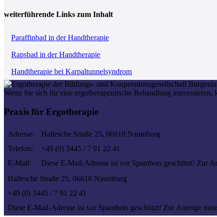
weiterführende Links zum Inhalt
Paraffinbad in der Handtherapie
Rapsbad in der Handtherapie
Handtherapie bei Karpaltunnelsyndrom
Wenn Sie sich für eine ergotherapeutische Behandlung interessieren, 
Praxis für Ergotherapie
Adresse:
Hallesche Straße 25, 06618 Naumburg
Telefon:
+49 (0) 3445 / 7 91 22 41
E-Mail:
Diese E-Mail-Adresse ist vor Spambots geschützt! Zur An
Hallesche Straße 25, 06618 Naumburg
+49 (0) 3445 / 7 91 22 41
Diese E-Mail-Adresse ist vor Spambots geschützt! Zur Anzeige muss 