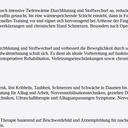
rch intensive Tiefenwärme Durchblutung und Stoffwechsel an, reduzie
n getaucht, bis eine wärmespeichernde Schicht entsteht, dann in Folie
nelles Training vor und eignet sich hervorragend bei Arthrose der Fi
verkürzungen und chronischen Hand Schmerzen. Besonders nach Operati
chblutung und Stoffwechsel und verbessert die Beweglichkeit durch 
wahrnehmung schult sich. Es dient als ideale Vorbereitung auf funktio
postoperativer Rehabilitation, Verletzungseinschränkungen sowie chr
 löst Kribbeln, Taubheit, Schmerzen und Schwäche in Daumen bis Mitt
atung für Alltag und Arbeit, Nervenmobilisationstechniken, gezielten 
hniken, Ultraschalltherapie und Alltagsanpassungen Symptome, Nerveng
e Therapie basierend auf Beschwerdebild und Arztempfehlung für rasc
is.