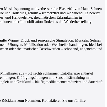
rt Muskelspannung und verbessert die Elastizität von Haut, Sehnen
 und Isolierung gehüllt – schmerzfrei und wohltuend. Es bereitet
nger- und Handgelenke, rheumatischen Erkrankungen in
onen oder Immobilisation fördert es die Wiederherstellung.
sanfte Wärme, Druck und sensorische Stimulation. Muskeln, Sehnen
nelle Übungen, Mobilisation oder Weichteilbehandlungen. Ideal bei
onischen oder rheumatischen Beschwerden – schonend, angenehm und
elfinger aus – oft nachts schlimmer. Ergotherapie entlastet
Dehnungen, Kräftigungsübungen und Sensibilitätstraining mit
leit und Greifkraft – häufig medikamentenreduziert und dauerhaft.
he Rückkehr zum Normalen. Kontaktieren Sie uns für Ihre