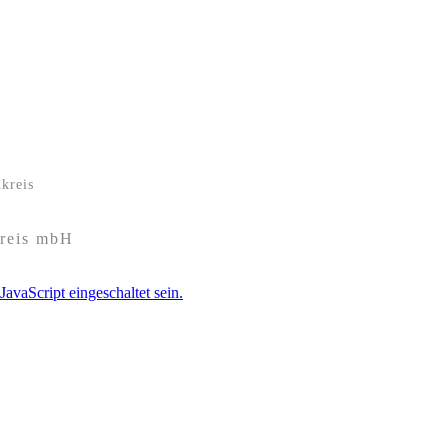
kreis
kreis mbH
avaScript eingeschaltet sein.