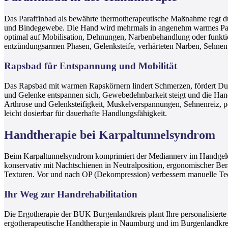
Das Paraffinbad als bewährte thermotherapeutische Maßnahme regt du
und Bindegewebe. Die Hand wird mehrmals in angenehm warmes Paraffi
optimal auf Mobilisation, Dehnungen, Narbenbehandlung oder funktio
entzündungsarmen Phasen, Gelenksteife, verhärteten Narben, Sehnen
Rapsbad für Entspannung und Mobilität
Das Rapsbad mit warmen Rapskörnern lindert Schmerzen, fördert Dur
und Gelenke entspannen sich, Gewebedehnbarkeit steigt und die Hand
Arthrose und Gelenksteifigkeit, Muskelverspannungen, Sehnenreiz, 
leicht dosierbar für dauerhafte Handlungsfähigkeit.
Handtherapie bei Karpaltunnelsyndrom
Beim Karpaltunnelsyndrom komprimiert der Mediannerv im Handgelenk,
konservativ mit Nachtschienen in Neutralposition, ergonomischer Ber
Texturen. Vor und nach OP (Dekompression) verbessern manuelle Tec
Ihr Weg zur Handrehabilitation
Die Ergotherapie der BUK Burgenlandkreis plant Ihre personalisiert
ergotherapeutische Handtherapie in Naumburg und im Burgenlandkre