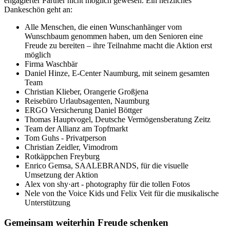
engagierter Partner nicht möglich gewesen. Ein herzliches
Dankeschön geht an:
Alle Menschen, die einen Wunschanhänger vom
Wunschbaum genommen haben, um den Senioren eine
Freude zu bereiten – ihre Teilnahme macht die Aktion erst
möglich
Firma Waschbär
Daniel Hinze, E-Center Naumburg, mit seinem gesamten
Team
Christian Klieber, Orangerie Großjena
Reisebüro Urlaubsagenten, Naumburg
ERGO Versicherung Daniel Böttger
Thomas Hauptvogel, Deutsche Vermögensberatung Zeitz
Team der Allianz am Topfmarkt
Tom Guhs - Privatperson
Christian Zeidler, Vimodrom
Rotkäppchen Freyburg
Enrico Gemsa, SAALEBRANDS, für die visuelle
Umsetzung der Aktion
Alex von shy·art - photography für die tollen Fotos
Nele von the Voice Kids und Felix Veit für die musikalische
Unterstützung
Gemeinsam weiterhin Freude schenken